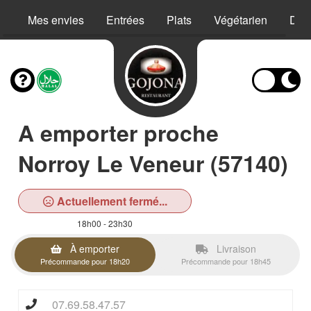
Mes envies
Entrées
Plats
Végétarien
Des
A emporter proche
Norroy Le Veneur (57140)
Actuellement fermé...
18h00 - 23h30
À emporter
Livraison
Précommande pour 18h20
Précommande pour 18h45
07.69.58.47.57