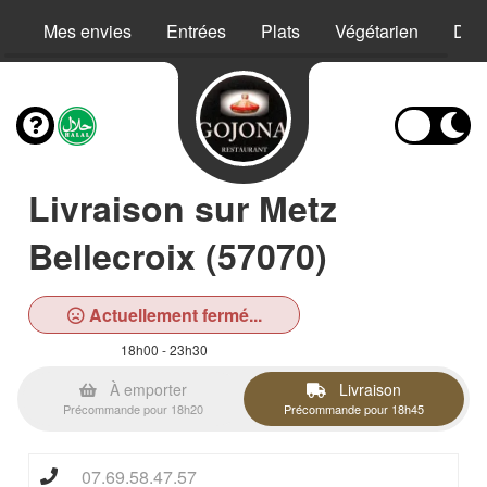
Mes envies
Entrées
Plats
Végétarien
Des
Livraison sur Metz
Bellecroix (57070)
Actuellement fermé...
18h00 - 23h30
À emporter
Livraison
Précommande pour 18h20
Précommande pour 18h45
07.69.58.47.57