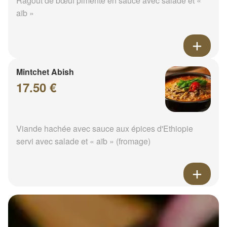
Ragoût de bœuf pimenté en sauce avec salade et «
aïb »
Mintchet Abish
17.50 €
Viande hachée avec sauce aux épices d'Ethiopie
servi avec salade et « aïb » (fromage)