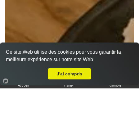
Végétarien en livraison sur Metz Bellecroix (57070)
Ce site Web utilise des cookies pour vous garantir la
meilleure expérience sur notre site Web
Livraison sur Metz Bellecroix
Plat Végétarien
17.00 €
J'ai compris
Accueil
Panier
Compte
Assortiment de plats végétariens (à base de lentilles,
petits pois cassés, lentilles corail, choux-blanc,...