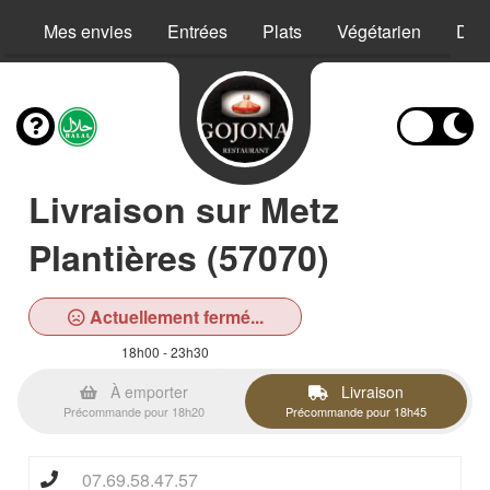
Mes envies
Entrées
Plats
Végétarien
Des
Livraison sur Metz
Plantières (57070)
Actuellement fermé...
18h00 - 23h30
À emporter
Livraison
Précommande pour 18h20
Précommande pour 18h45
07.69.58.47.57