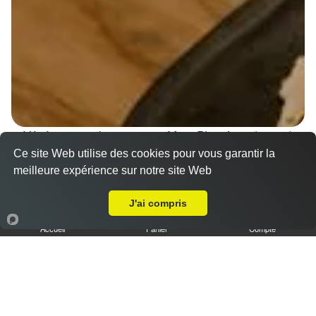
Végétarien en livraison sur Metz Plantières (57070)
Ce site Web utilise des cookies pour vous garantir la
Plat Végétarien
meilleure expérience sur notre site Web
Livraison sur Metz Plantières
17.00 €
J'ai compris
Accueil
Panier
Compte
Assortiment de plats végétariens (à base de lentilles,
petits pois cassés, lentilles corail, choux-blanc,...