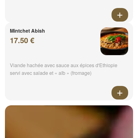
Mintchet Abish
17.50 €
Viande hachée avec sauce aux épices d'Ethiopie
servi avec salade et « aïb » (fromage)