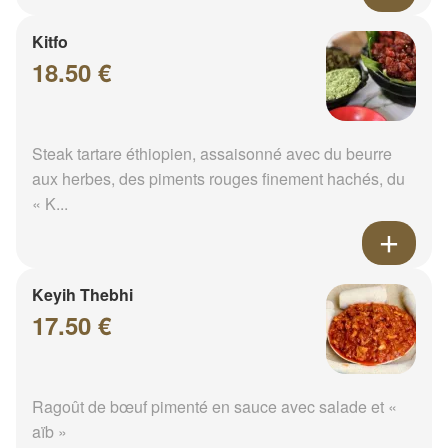
Kitfo
18.50 €
Steak tartare éthiopien, assaisonné avec du beurre
aux herbes, des piments rouges finement hachés, du
« K...
Keyih Thebhi
17.50 €
Ragoût de bœuf pimenté en sauce avec salade et «
aïb »