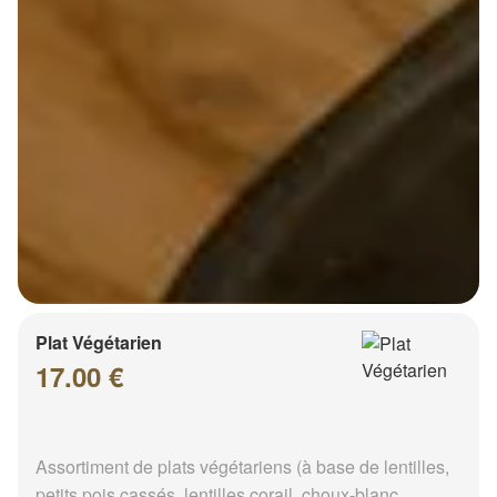
Plat Végétarien
17.00 €
Assortiment de plats végétariens (à base de lentilles,
petits pois cassés, lentilles corail, choux-blanc,...