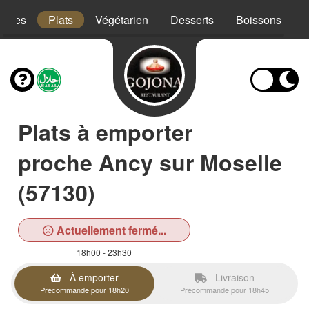
trées
Plats
Végétarien
Desserts
Boissons
Plats à emporter
proche Ancy sur Moselle
(57130)
Actuellement fermé...
18h00 - 23h30
À emporter
Livraison
Précommande pour 18h20
Précommande pour 18h45