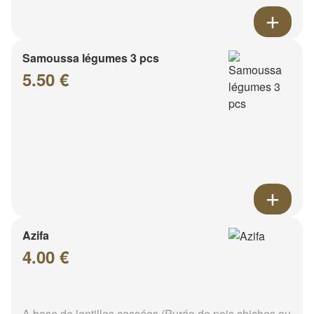
Samoussa légumes 3 pcs
5.50 €
Azifa
4.00 €
A base de lentilles cassées (Purée de pois chiches au