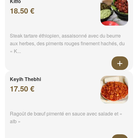
Kitfo
18.50 €
Steak tartare éthiopien, assaisonné avec du beurre
aux herbes, des piments rouges finement hachés, du
« K...
Keyih Thebhi
17.50 €
Ragoût de bœuf pimenté en sauce avec salade et «
aïb »