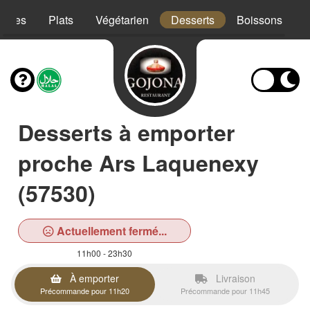
trées
Plats
Végétarien
Desserts
Boissons
Desserts à emporter
proche Ars Laquenexy
(57530)
Actuellement fermé...
11h00 - 23h30
À emporter
Livraison
Précommande pour 11h20
Précommande pour 11h45