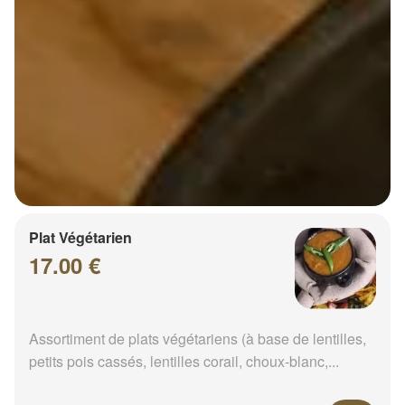
Plat Végétarien
17.00 €
Assortiment de plats végétariens (à base de lentilles,
petits pois cassés, lentilles corail, choux-blanc,...