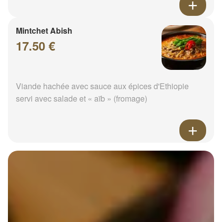
Mintchet Abish
17.50 €
Viande hachée avec sauce aux épices d'Ethiopie
servi avec salade et « aïb » (fromage)