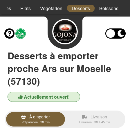
trées
Plats
Végétarien
Desserts
Boissons
Desserts à emporter
proche Ars sur Moselle
(57130)
Actuellement ouvert!
À emporter
Livraison
Préparation : 20 min
Livraison : 30 à 45 mn