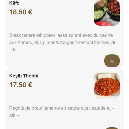
Kitfo
18.50 €
Steak tartare éthiopien, assaisonné avec du beurre
aux herbes, des piments rouges finement hachés, du
« K...
Keyih Thebhi
17.50 €
Ragoût de bœuf pimenté en sauce avec salade et «
aïb »