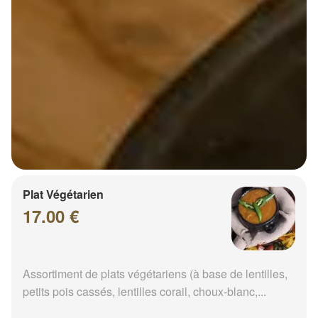
Plat Végétarien
17.00 €
Assortiment de plats végétariens (à base de lentilles,
petits pois cassés, lentilles corail, choux-blanc,...