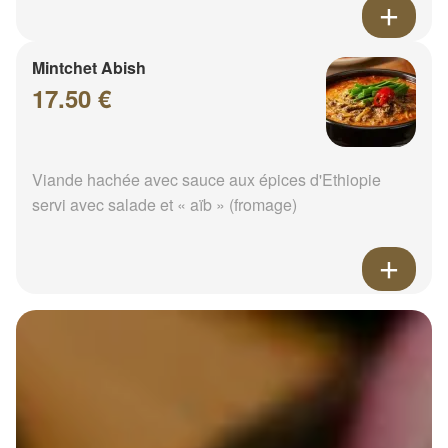
Mintchet Abish
17.50 €
Viande hachée avec sauce aux épices d'Ethiopie
servi avec salade et « aïb » (fromage)