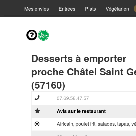
Mes envies
Entrées
Plats
Végétarien
Desserts à emporter
proche Châtel Saint G
(57160)
07.69.58.47.57
Avis sur le restaurant
Africain, poulet frit, salades, tapas, 