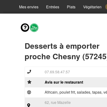
Mes envies
Entrées
Plats
Végétarien
Desserts à emporter
proche Chesny (57245
07.69.58.47.57
Avis sur le restaurant
Africain, poulet frit, salades, tapas, 
62, rue Mazelle