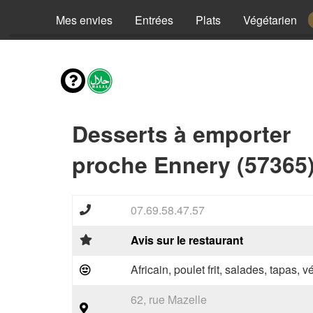
Mes envies
Entrées
Plats
Végétarien
Desserts à emporter
proche Ennery (57365
07.69.58.47.57
Avis sur le restaurant
Africain, poulet frit, salades, tapas, 
62, rue Mazelle