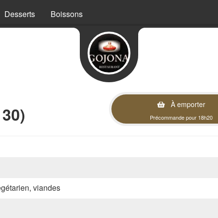
Desserts
Boissons
À emporter
130)
Précommande pour 18h20
végétarien, viandes