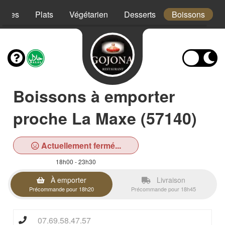
trées
Plats
Végétarien
Desserts
Boissons
Boissons à emporter
proche La Maxe (57140)
Actuellement fermé...
18h00 - 23h30
À emporter
Livraison
Précommande pour 18h20
Précommande pour 18h45
07.69.58.47.57