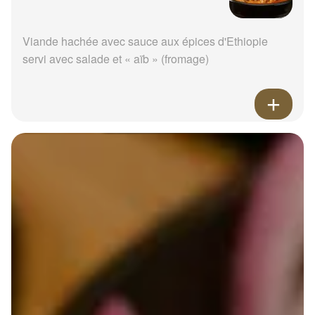
Viande hachée avec sauce aux épices d'Ethiopie
servi avec salade et « aïb » (fromage)