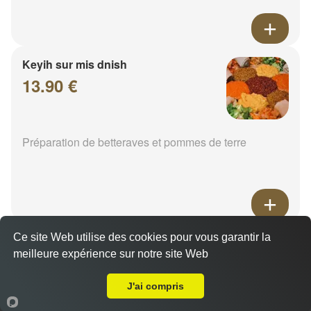
Keyih sur mis dnish
13.90 €
Préparation de betteraves et pommes de terre
Ce site Web utilise des cookies pour vous garantir la
Epinard
meilleure expérience sur notre site Web
14.00 €
A Emporter sur La Maxe
J'ai compris