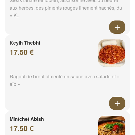
Steak tartare éthiopien, assaisonné avec du beurre
aux herbes, des piments rouges finement hachés, du
« K...
Keyih Thebhi
17.50 €
Ragoût de bœuf pimenté en sauce avec salade et «
aïb »
Mintchet Abish
17.50 €