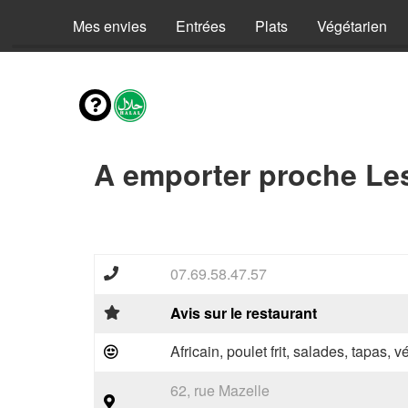
Mes envies
Entrées
Plats
Végétarien
A emporter proche Le
07.69.58.47.57
Avis sur le restaurant
Africain, poulet frit, salades, tapas, 
62, rue Mazelle