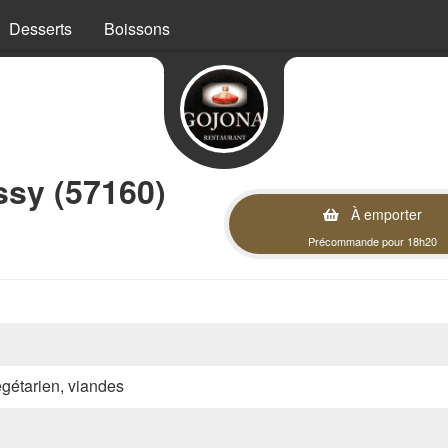
Desserts
Boissons
ssy (57160)
À emporter
Précommande pour 18h20
végétarien, viandes