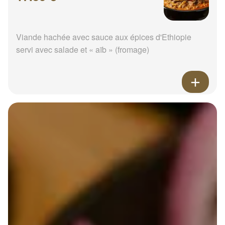
Viande hachée avec sauce aux épices d'Ethiopie
servi avec salade et « aïb » (fromage)