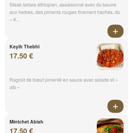
Steak tartare éthiopien, assaisonné avec du beurre
aux herbes, des piments rouges finement hachés, du
« K...
Keyih Thebhi
17.50 €
Ragoût de bœuf pimenté en sauce avec salade et «
aïb »
Mintchet Abish
17.50 €