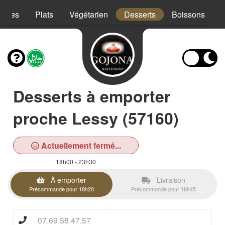
trées
Plats
Végétarien
Desserts
Boissons
Desserts à emporter
proche Lessy (57160)
Actuellement fermé...
18h00 - 23h30
À emporter
Livraison
Précommande pour 18h20
Précommande pour 18h45
07.69.58.47.57