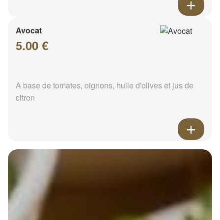
Avocat
5.00 €
A base de tomates, oignons, huile d'olives et jus de
citron