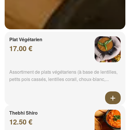
Plat Végétarien
17.00 €
Assortiment de plats végétariens (à base de lentilles,
petits pois cassés, lentilles corail, choux-blanc,...
Thebhi Shiro
12.50 €