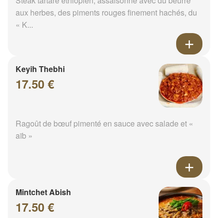
Steak tartare éthiopien, assaisonné avec du beurre
aux herbes, des piments rouges finement hachés, du
« K...
Keyih Thebhi
17.50 €
Ragoût de bœuf pimenté en sauce avec salade et «
aïb »
Mintchet Abish
17.50 €