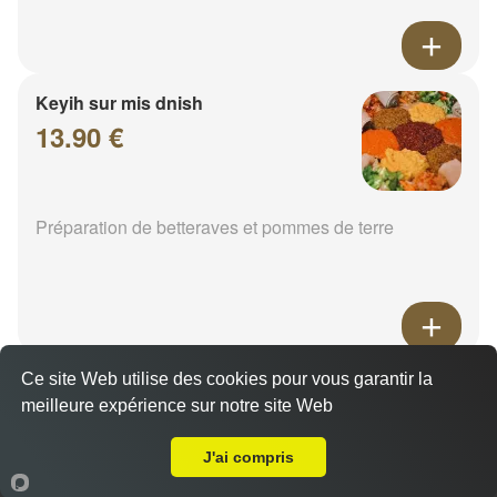
Keyih sur mis dnish
13.90 €
Préparation de betteraves et pommes de terre
Ce site Web utilise des cookies pour vous garantir la
Epinard
meilleure expérience sur notre site Web
14.00 €
A Emporter sur Marly
J'ai compris