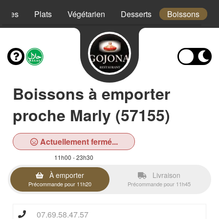
trées
Plats
Végétarien
Desserts
Boissons
Boissons à emporter
proche Marly (57155)
Actuellement fermé...
11h00 - 23h30
À emporter
Livraison
Précommande pour 11h20
Précommande pour 11h45
07.69.58.47.57