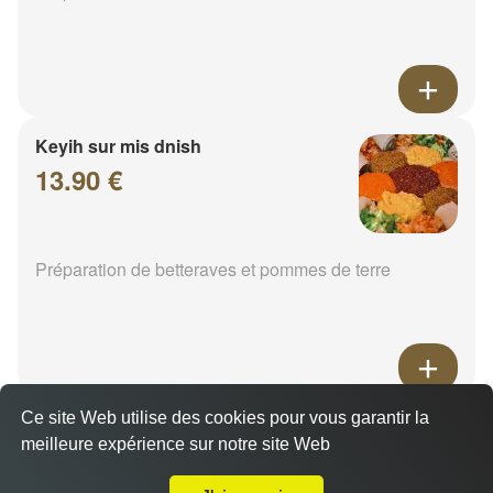
Keyih sur mis dnish
13.90 €
Préparation de betteraves et pommes de terre
Ce site Web utilise des cookies pour vous garantir la
Epinard
meilleure expérience sur notre site Web
14.00 €
A Emporter sur Metz Nord