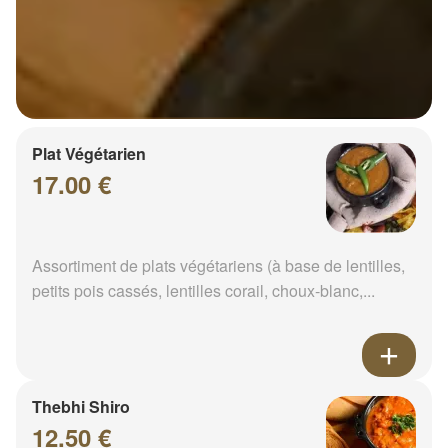
Plat Végétarien
17.00 €
Assortiment de plats végétariens (à base de lentilles,
petits pois cassés, lentilles corail, choux-blanc,...
Thebhi Shiro
12.50 €