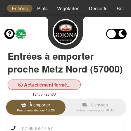
s
Entrées
Plats
Végétarien
Desserts
Boiss
Entrées à emporter
proche Metz Nord (57000)
Actuellement fermé...
18h00 - 23h30
À emporter
Livraison
Précommande pour 18h20
Précommande pour 18h45
07.69.58.47.57