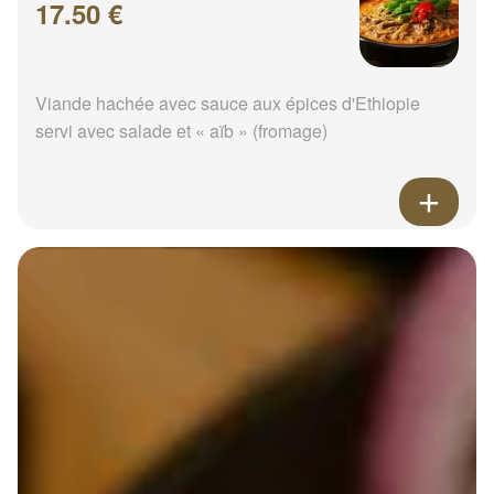
17.50 €
Viande hachée avec sauce aux épices d'Ethiopie
servi avec salade et « aïb » (fromage)