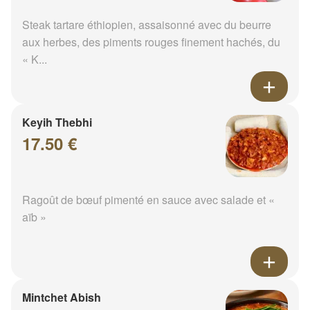
Steak tartare éthiopien, assaisonné avec du beurre
aux herbes, des piments rouges finement hachés, du
« K...
Keyih Thebhi
17.50 €
Ragoût de bœuf pimenté en sauce avec salade et «
aïb »
Mintchet Abish