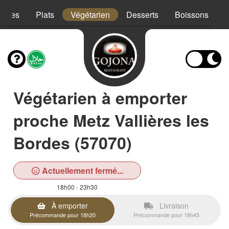
trées
Plats
Végétarien
Desserts
Boissons
Végétarien à emporter
proche Metz Vallières les
Bordes (57070)
Actuellement fermé...
18h00 - 23h30
À emporter
Livraison
Précommande pour 18h20
Précommande pour 18h45