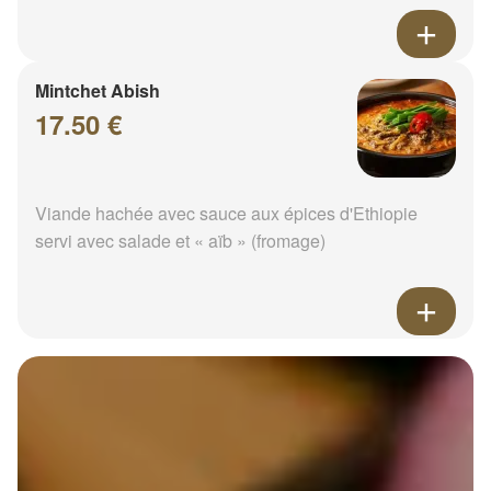
Mintchet Abish
17.50 €
Viande hachée avec sauce aux épices d'Ethiopie
servi avec salade et « aïb » (fromage)