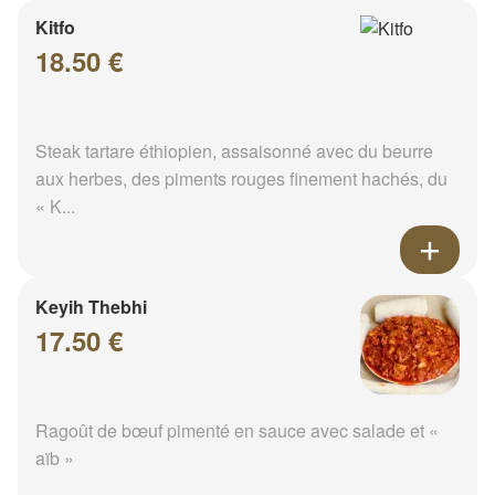
Kitfo
18.50 €
Steak tartare éthiopien, assaisonné avec du beurre
aux herbes, des piments rouges finement hachés, du
« K...
Keyih Thebhi
17.50 €
Ragoût de bœuf pimenté en sauce avec salade et «
aïb »