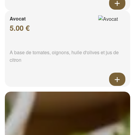
Avocat
5.00 €
A base de tomates, oignons, huile d'olives et jus de
citron