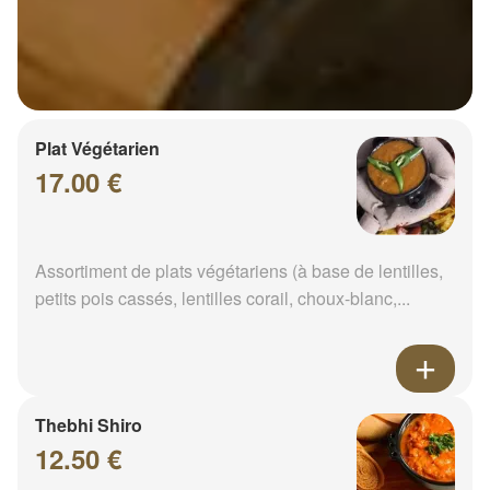
Plat Végétarien
17.00 €
Assortiment de plats végétariens (à base de lentilles,
petits pois cassés, lentilles corail, choux-blanc,...
Thebhi Shiro
12.50 €