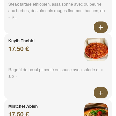
Steak tartare éthiopien, assaisonné avec du beurre
aux herbes, des piments rouges finement hachés, du
« K...
Keyih Thebhi
17.50 €
Ragoût de bœuf pimenté en sauce avec salade et «
aïb »
Mintchet Abish
17.50 €