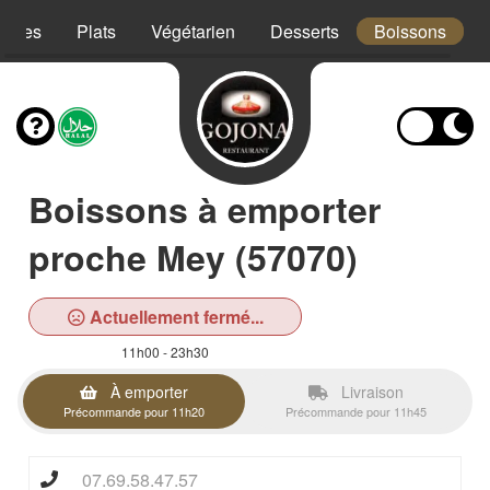
trées
Plats
Végétarien
Desserts
Boissons
Boissons à emporter
proche Mey (57070)
Actuellement fermé...
11h00 - 23h30
À emporter
Livraison
Précommande pour 11h20
Précommande pour 11h45
07.69.58.47.57