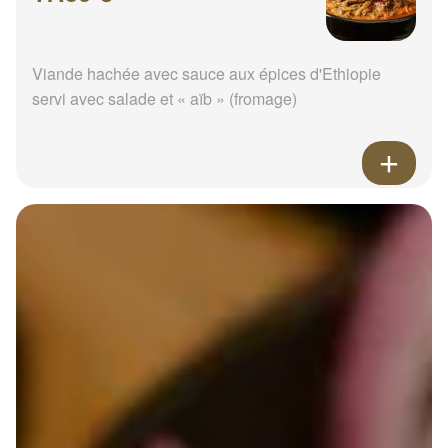
Viande hachée avec sauce aux épices d'Ethiopie
servi avec salade et « aïb » (fromage)