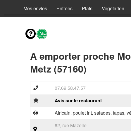
Mes envies
Entrées
Plats
Végétarien
A emporter proche Mou
Metz (57160)
07.69.58.47.57
Avis sur le restaurant
Africain, poulet frit, salades, tapas, 
62, rue Mazelle