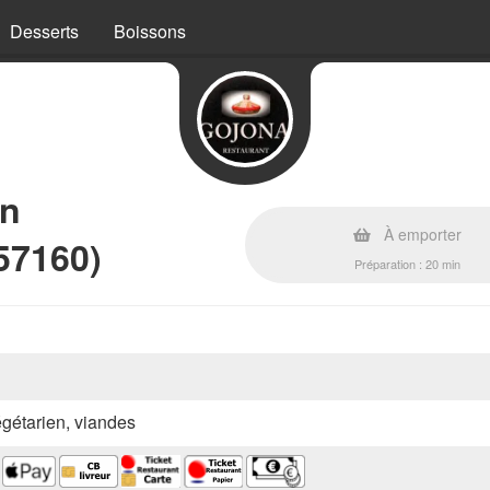
Desserts
Boissons
en
À emporter
57160)
Préparation : 20 min
végétarien, viandes