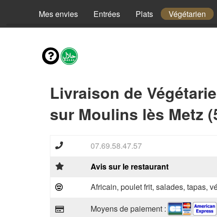
Mes envies
Entrées
Plats
Végétarien
Livraison de Végétari
sur Moulins lès Metz (
07.69.58.47.57
Avis sur le restaurant
Africain, poulet frit, salades, tapas, 
Moyens de paiement :