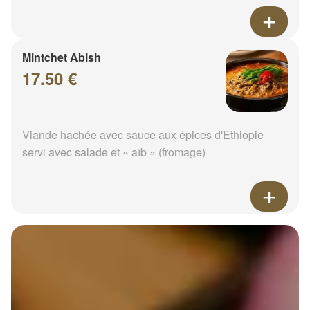
Mintchet Abish
17.50 €
Viande hachée avec sauce aux épices d'Ethiopie
servi avec salade et « aïb » (fromage)