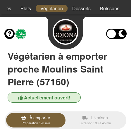
trées
Plats
Végétarien
Desserts
Boissons
Végétarien à emporter
proche Moulins Saint
Pierre (57160)
Actuellement ouvert!
À emporter
Livraison
Préparation : 20 min
Livraison : 30 à 45 mn