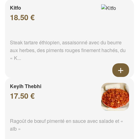
Kitfo
18.50 €
Steak tartare éthiopien, assaisonné avec du beurre
aux herbes, des piments rouges finement hachés, du
« K...
Keyih Thebhi
17.50 €
Ragoût de bœuf pimenté en sauce avec salade et «
aïb »