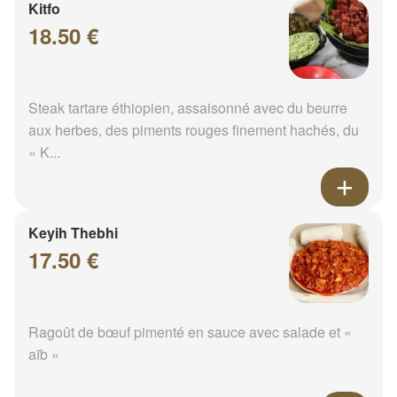
Kitfo
18.50 €
Steak tartare éthiopien, assaisonné avec du beurre
aux herbes, des piments rouges finement hachés, du
« K...
Keyih Thebhi
17.50 €
Ragoût de bœuf pimenté en sauce avec salade et «
aïb »