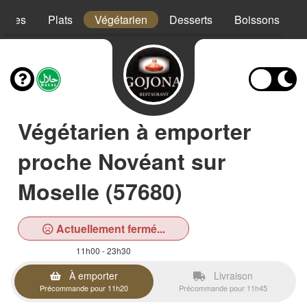
trées
Plats
Végétarien
Desserts
Boissons
Végétarien à emporter
proche Novéant sur
Moselle (57680)
Actuellement fermé...
11h00 - 23h30
À emporter
Livraison
Précommande pour 11h20
Précommande pour 11h45