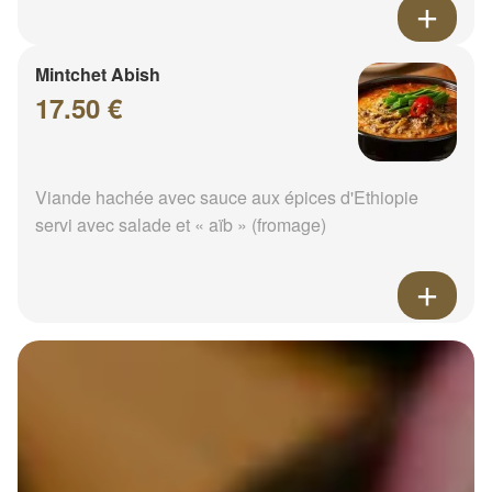
Mintchet Abish
17.50 €
Viande hachée avec sauce aux épices d'Ethiopie
servi avec salade et « aïb » (fromage)