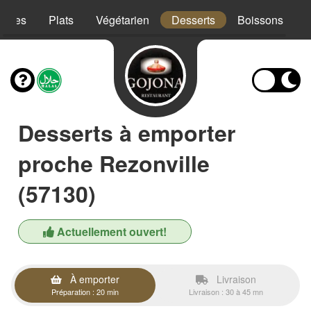
trées
Plats
Végétarien
Desserts
Boissons
Desserts à emporter
proche Rezonville
(57130)
Actuellement ouvert!
À emporter
Livraison
Préparation : 20 min
Livraison : 30 à 45 mn