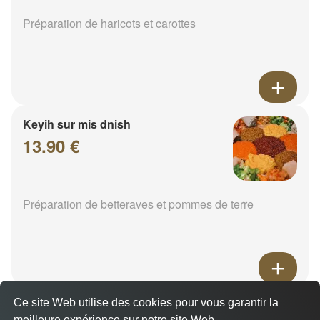
Préparation de haricots et carottes
Keyih sur mis dnish
13.90 €
Préparation de betteraves et pommes de terre
Epinard
Ce site Web utilise des cookies pour vous garantir la
meilleure expérience sur notre site Web