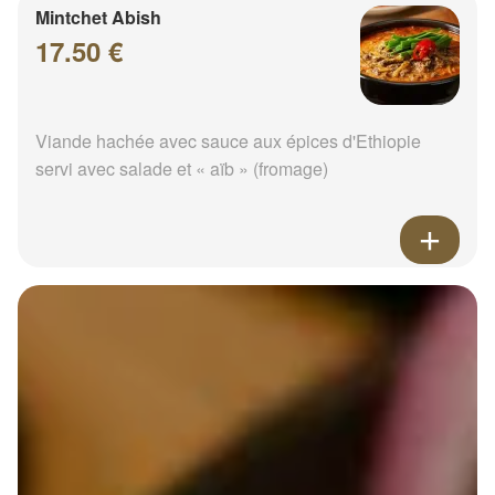
Mintchet Abish
17.50 €
Viande hachée avec sauce aux épices d'Ethiopie
servi avec salade et « aïb » (fromage)