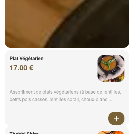
Plat Végétarien
17.00 €
Assortiment de plats végétariens (à base de lentilles,
petits pois cassés, lentilles corail, choux-blanc,...
Thebhi Shiro