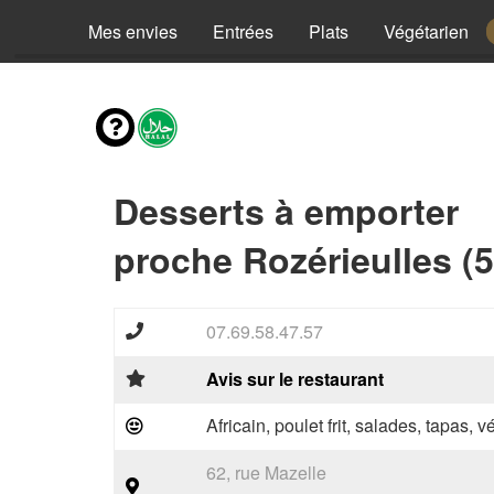
Mes envies
Entrées
Plats
Végétarien
Desserts à emporter
proche Rozérieulles (
07.69.58.47.57
Avis sur le restaurant
Africain, poulet frit, salades, tapas, 
62, rue Mazelle