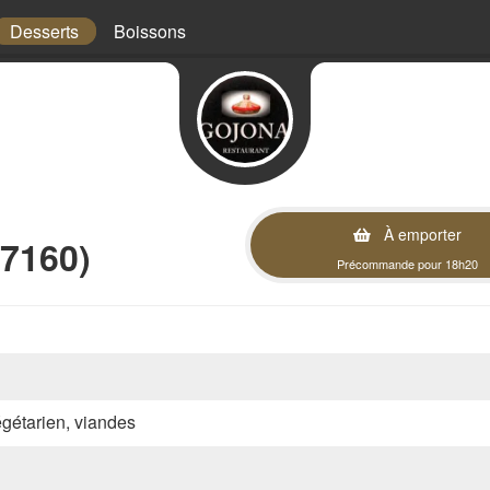
Desserts
Boissons
À emporter
57160)
Précommande pour 18h20
végétarien, viandes