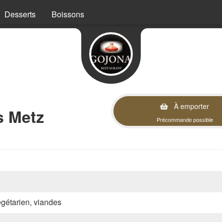
Desserts
Boissons
À emporter
s Metz
Précommande possible
végétarien, viandes