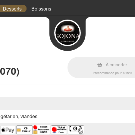
Desserts
Boissons
À emporter
070)
Précommande pour 18h20
végétarien, viandes