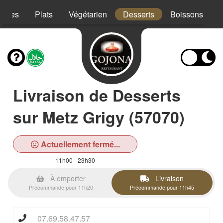
trées
Plats
Végétarien
Desserts
Boissons
Livraison de Desserts
sur Metz Grigy (57070)
Actuellement fermé...
11h00 - 23h30
À emporter
Livraison
Précommande pour 11h20
Précommande pour 11h45
07.69.58.47.57