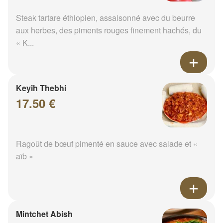
Steak tartare éthiopien, assaisonné avec du beurre
aux herbes, des piments rouges finement hachés, du
« K...
Keyih Thebhi
17.50 €
Ragoût de bœuf pimenté en sauce avec salade et «
aïb »
Mintchet Abish