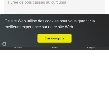
Purée de pois cassés au curcuma
Ce site Web utilise des cookies pour vous garantir la
meilleure expérience sur notre site Web
Livraison sur Metz Grigy
Fosolia
J'ai compris
13.90 €
Accueil
Panier
Compte
Préparation de haricots et carottes
Keyih sur mis dnish
13.90 €