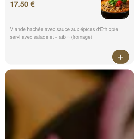
17.50 €
Viande hachée avec sauce aux épices d'Ethiopie
servi avec salade et « aïb » (fromage)