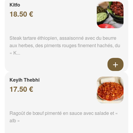
Kitfo
18.50 €
Steak tartare éthiopien, assaisonné avec du beurre
aux herbes, des piments rouges finement hachés, du
« K...
Keyih Thebhi
17.50 €
Ragoût de bœuf pimenté en sauce avec salade et «
aïb »