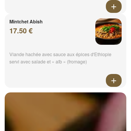
Mintchet Abish
17.50 €
Viande hachée avec sauce aux épices d'Ethiopie
servi avec salade et « aïb » (fromage)