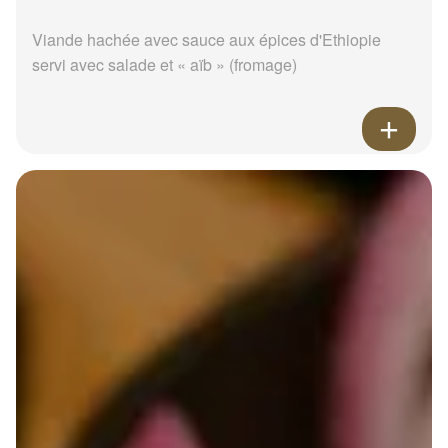
Viande hachée avec sauce aux épices d'Ethiopie
servi avec salade et « aïb » (fromage)