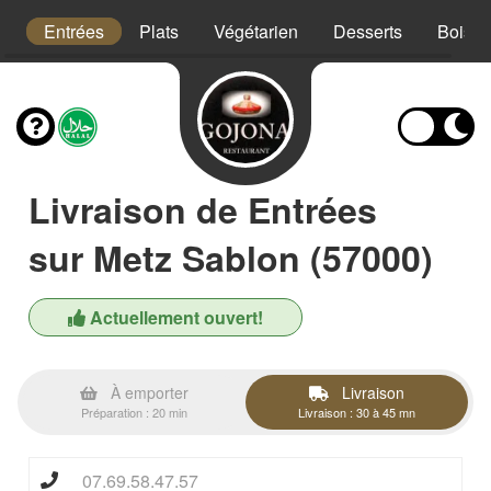
s
Entrées
Plats
Végétarien
Desserts
Boiss
Livraison de Entrées
sur Metz Sablon (57000)
Actuellement ouvert!
À emporter
Livraison
Préparation : 20 min
Livraison : 30 à 45 mn
07.69.58.47.57