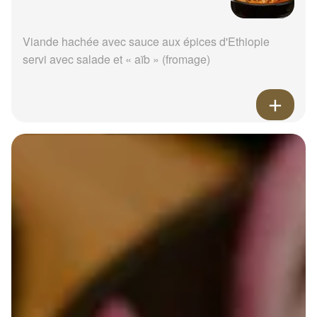
Viande hachée avec sauce aux épices d'Ethiopie
servi avec salade et « aïb » (fromage)