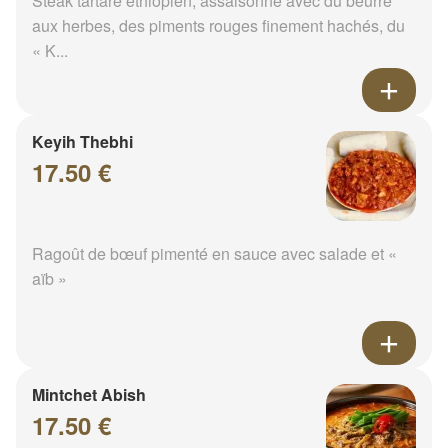
Steak tartare éthiopien, assaisonné avec du beurre
aux herbes, des piments rouges finement hachés, du
« K...
Keyih Thebhi
17.50 €
Ragoût de bœuf pimenté en sauce avec salade et «
aïb »
Mintchet Abish
17.50 €