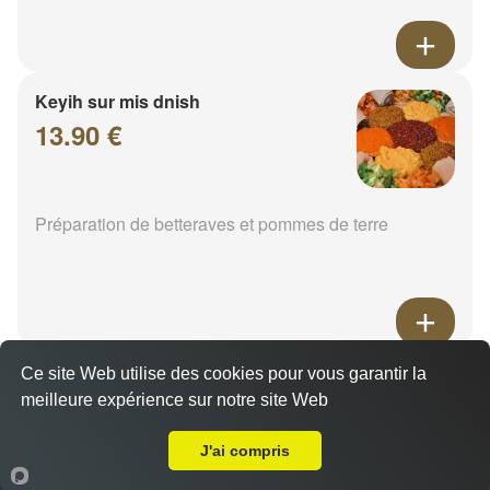
Keyih sur mis dnish
13.90 €
Préparation de betteraves et pommes de terre
Ce site Web utilise des cookies pour vous garantir la
Epinard
meilleure expérience sur notre site Web
14.00 €
A Emporter sur Jury
J'ai compris