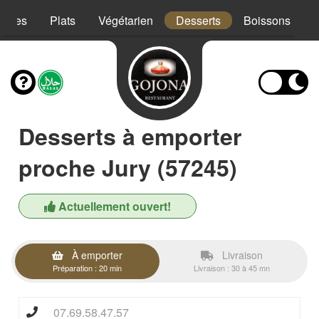
trées
Plats
Végétarien
Desserts
Boissons
Desserts à emporter
proche Jury (57245)
Actuellement ouvert!
À emporter
Livraison
Préparation : 20 min
Livraison : 30 à 45 mn
07.69.58.47.57