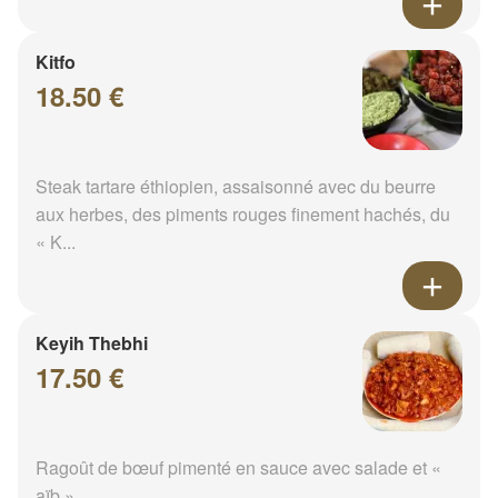
Kitfo
18.50 €
Steak tartare éthiopien, assaisonné avec du beurre
aux herbes, des piments rouges finement hachés, du
« K...
Keyih Thebhi
17.50 €
Ragoût de bœuf pimenté en sauce avec salade et «
aïb »