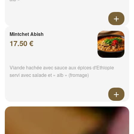
Mintchet Abish
17.50 €
Viande hachée avec sauce aux épices d'Ethiopie
servi avec salade et « aïb » (fromage)