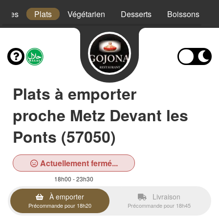
trées
Plats
Végétarien
Desserts
Boissons
Plats à emporter
proche Metz Devant les
Ponts (57050)
Actuellement fermé...
18h00 - 23h30
À emporter
Livraison
Précommande pour 18h20
Précommande pour 18h45