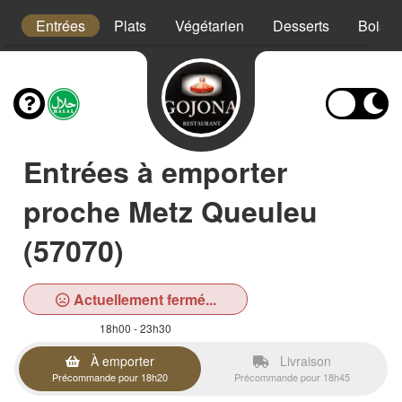
s
Entrées
Plats
Végétarien
Desserts
Boiss
Entrées à emporter
proche Metz Queuleu
(57070)
Actuellement fermé...
18h00 - 23h30
À emporter
Livraison
Précommande pour 18h20
Précommande pour 18h45