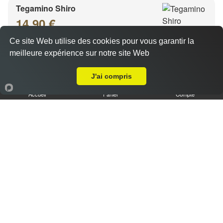
Tegamino Shiro
14.90 €
Ce site Web utilise des cookies pour vous garantir la
meilleure expérience sur notre site Web
A Emporter sur Metz Queuleu
Sauce de farine de petits pois, échalotes, kibé (beurre
clarifié)
J'ai compris
Accueil
Panier
Compte
Birsun bi keyih (Ades)
13.90 €
Purée de lentilles corail aux bérbére (piment)