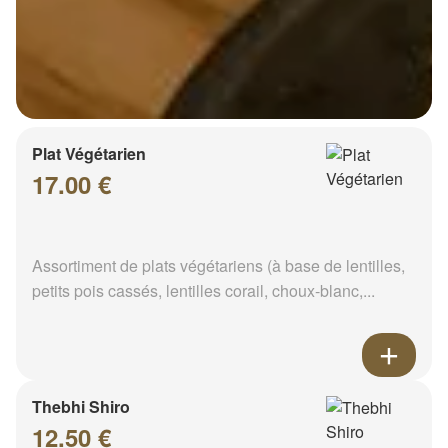
Plat Végétarien
17.00 €
Assortiment de plats végétariens (à base de lentilles,
petits pois cassés, lentilles corail, choux-blanc,...
Thebhi Shiro
12.50 €