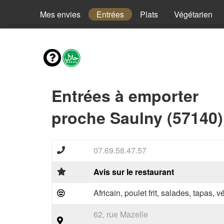
Mes envies
Entrées
Plats
Végétarien
Entrées à emporter
proche Saulny (57140)
07.69.58.47.57
Avis sur le restaurant
Africain, poulet frit, salades, tapas, 
62, rue Mazelle