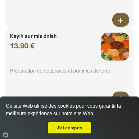
Keyih sur mis dnish
13.90 €
Préparation de betteraves et pommes de terre
Ce site Web utilise des cookies pour vous garantir la
Epinard
meilleure expérience sur notre site Web
A Emporter sur Saulny
14.00 €
J'ai compris