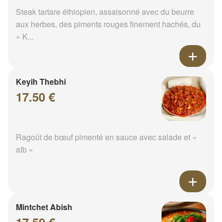
Steak tartare éthiopien, assaisonné avec du beurre
aux herbes, des piments rouges finement hachés, du
« K...
Keyih Thebhi
17.50 €
Ragoût de bœuf pimenté en sauce avec salade et «
aïb »
Mintchet Abish