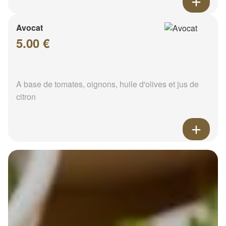
Avocat
5.00 €
A base de tomates, oignons, huile d'olives et jus de
citron