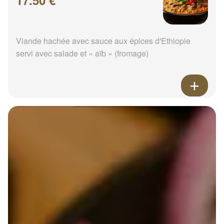
17.50 €
Viande hachée avec sauce aux épices d'Ethiopie
servi avec salade et « aïb » (fromage)