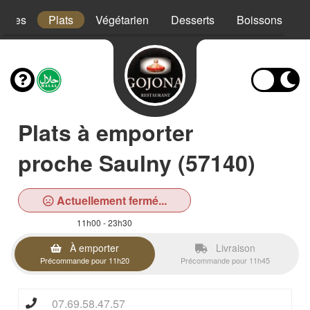
trées
Plats
Végétarien
Desserts
Boissons
Plats à emporter
proche Saulny (57140)
Actuellement fermé...
11h00 - 23h30
À emporter
Livraison
Précommande pour 11h20
Précommande pour 11h45
07.69.58.47.57