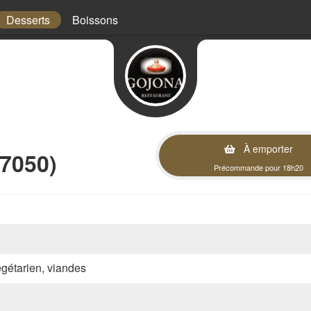
Desserts
Boissons
À emporter
57050)
Précommande pour 18h20
végétarien, viandes