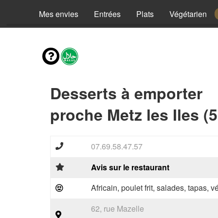
Mes envies
Entrées
Plats
Végétarien
Desserts à emporter
proche Metz les Iles (
07.69.58.47.57
Avis sur le restaurant
Africain, poulet frit, salades, tapas, 
62, rue Mazelle