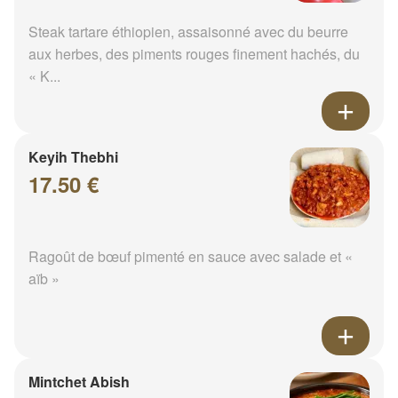
Steak tartare éthiopien, assaisonné avec du beurre
aux herbes, des piments rouges finement hachés, du
« K...
Keyih Thebhi
17.50 €
Ragoût de bœuf pimenté en sauce avec salade et «
aïb »
Mintchet Abish