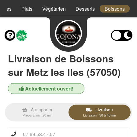
trées
Plats
Végétarien
Desserts
Boissons
Livraison de Boissons
sur Metz les Iles (57050)
Actuellement ouvert!
À emporter
Livraison
Préparation : 20 min
Livraison : 30 à 45 mn
07.69.58.47.57