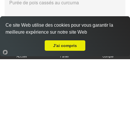
Purée de pois cassés au curcuma
Ce site Web utilise des cookies pour vous garantir la
meilleure expérience sur notre site Web
Livraison sur Metz les Iles
Fosolia
J'ai compris
13.90 €
Accueil
Panier
Compte
Préparation de haricots et carottes
Keyih sur mis dnish
13.90 €