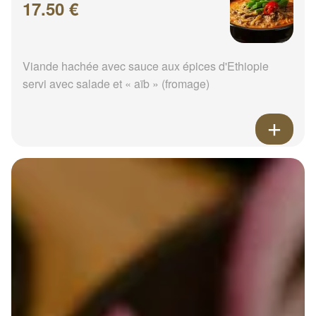
17.50 €
Viande hachée avec sauce aux épices d'Ethiopie
servi avec salade et « aïb » (fromage)