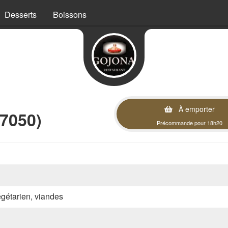
Desserts
Boissons
À emporter
57050)
Précommande pour 18h20
végétarien, viandes